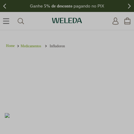
Ganhe
pagando no PIX
5% de desconto
Medicamentos
Infludoron