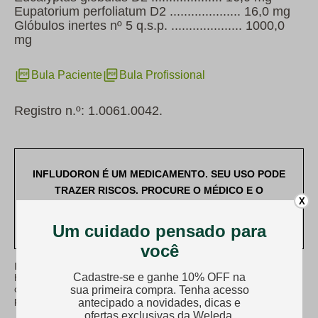
Eupatorium perfoliatum D2 .................... 16,0 mg
Glóbulos inertes nº 5 q.s.p. .................... 1000,0
mg
Bula Paciente
Bula Profissional
Registro n.º: 1.0061.0042.
INFLUDORON É UM MEDICAMENTO. SEU USO PODE
TRAZER RISCOS. PROCURE O MÉDICO E O
X
FARMACÊUTICO. LEIA A BULA. SE PERSISTIREM OS
SINTOMAS, O MÉDICO DEVERÁ SER CONSULTADO.
Infludoron é contraindicado para pessoas com
hipersensibilidade aos componentes da fórmula. Vide bula. Siga
corretamente o modo de usar, não desaparecendo os sintomas
procure orientação de um profissional de saúde.