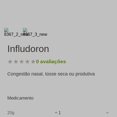
Infludoron
★
★
★
★
★
0
avaliações
Congestão nasal, tosse seca ou produtiva
Medicamento
20g
1