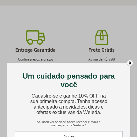
Entrega Garantida
Frete Grátis
Confira preços e prazos
Acima de R$ 299
X
Catálogo Completo
Pagamento Seguro
Produtos originais Weleda
Confiança e Credibilidade