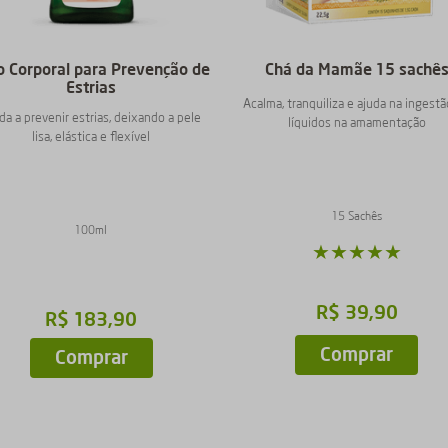
o Corporal para Prevenção de
Chá da Mamãe 15 sachê
Estrias
Acalma, tranquiliza e ajuda na ingest
da a prevenir estrias, deixando a pele
líquidos na amamentação
lisa, elástica e flexível
15 Sachês
100ml
★
★
★
★
★
R$
39
,
90
R$
183
,
90
Comprar
Comprar