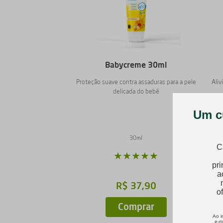
Babycreme 30ml
Proteção suave contra assaduras para a pele
Aliv
delicada do bebê
30ml
★
★
★
★
★
R$
37
,
90
Comprar