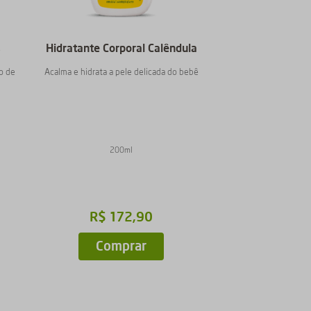
s
Hidratante Corporal Calêndula
ão de
Acalma e hidrata a pele delicada do bebê
200ml
R$
172
,
90
Comprar