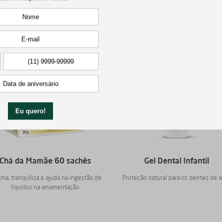
Chá da Mamãe 60 sachês
Gel Dental Infantil
ma, tranquiliza e ajuda na ingestão de
Proteção natural para os dentes de l
líquidos na amamentação