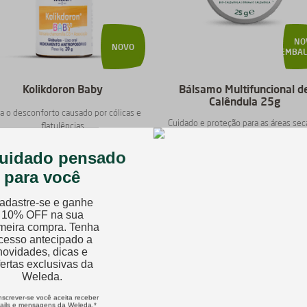
NO
NOVO
EMBA
Kolikdoron Baby
Bálsamo Multifuncional d
Calêndula 25g
ia o desconforto causado por cólicas e
Cuidado e proteção para as áreas sec
flatulências
sensíveis da pele do bebê
20g
25g
R$
99
,
90
R$
92
,
90
Comprar
Comprar