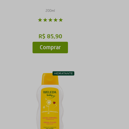
200ml
★
★
★
★
★
R$
85
,
90
Comprar