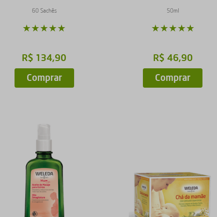
60 Sachês
50ml
★
★
★
★
★
★
★
★
★
★
R$
134
,
90
R$
46
,
90
Comprar
Comprar