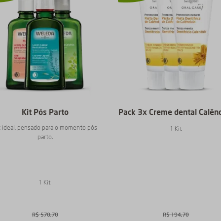
Kit Pós Parto
Pack 3x Creme dental Calên
t ideal, pensado para o momento pós
1 Kit
parto.
1 Kit
R$
570
,
70
R$
194
,
70