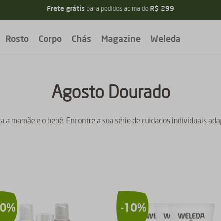
Frete grátis
R$ 299
para pedidos acima de
Rosto
Corpo
Chás
Magazine
Weleda
Agosto Dourado
a a mamãe e o bebê. Encontre a sua série de cuidados individuais ad
20%
-
10%