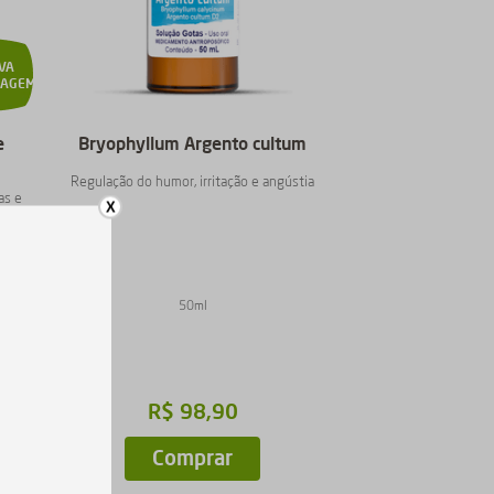
VA
LAGEM
e
Bryophyllum Argento cultum
Regulação do humor, irritação e angústia
as e
X
50ml
R$
98
,
90
Comprar