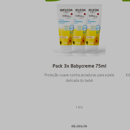
Pack 3x Babycreme 75ml
Proteção suave contra assaduras para a pele
Ki
delicada do bebê
1 Kit
R$
203
,
70