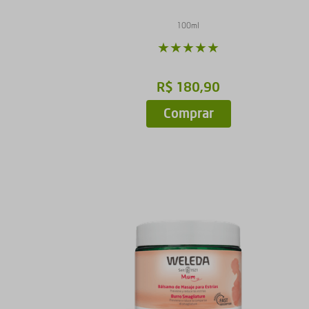
100ml
★
★
★
★
★
R$
180
,
90
Comprar