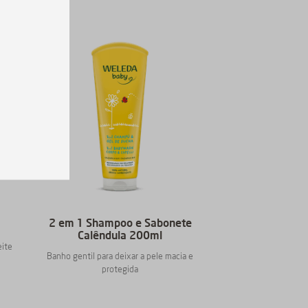
2 em 1 Shampoo e Sabonete
Calêndula 200ml
eite
Banho gentil para deixar a pele macia e
protegida