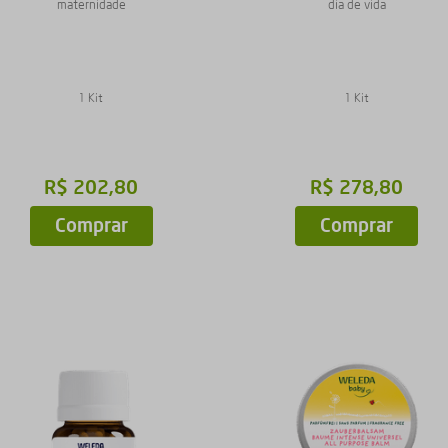
maternidade
dia de vida
1 Kit
1 Kit
R$
202
,
80
R$
278
,
80
Comprar
Comprar