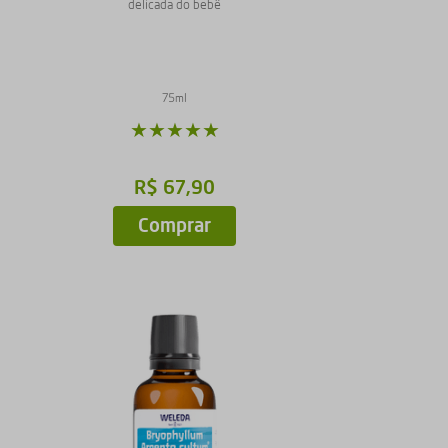
delicada do bebê
75ml
★
★
★
★
★
R$
67
,
90
Comprar