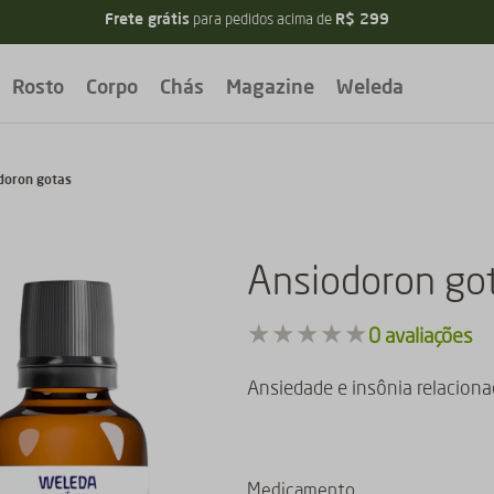
Frete grátis
R$ 299
para pedidos acima de
Rosto
Corpo
Chás
Magazine
Weleda
doron gotas
Ansiodoron go
★
★
★
★
★
0
avaliações
Ansiedade e insônia relacion
Medicamento