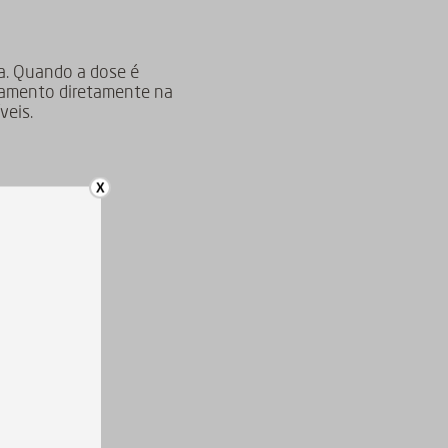
a. Quando a dose é
icamento diretamente na
veis.
X