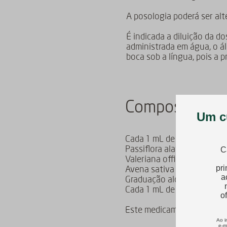
A posologia poderá ser alte
É indicada a diluição da 
administrada em água, o ál
boca sob a língua, pois a 
Composição
Cada 1 mL de solução gota
Passiflora alata D1 ...............
Valeriana officinalis D1 ..........
Avena sativa D1 ..................
Graduação alcoólica: 45%
Cada 1 mL de Ansiodoron® 
Este medicamento não con