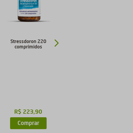
Stressdoron 220
Sinudoron comprimidos
comprimidos
R$
112
,
90
R$
223
,
90
Comprar
Comprar