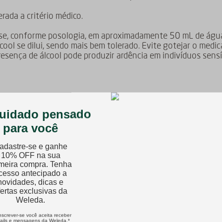
rada a critério médico.
dose, conforme posologia, em aproximadamente 50 mL de águ
cool se dilui, sendo mais bem tolerado. Evite gotejar o med
presença de álcool pode produzir ardência em indivíduos sensí
s contém:
..... 526,0 mg
.......... 79,0 mg
.. 395,0 mg
equivale a 35 gotas.
tém glúten.