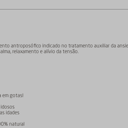
to antroposófico indicado no tratamento auxiliar da ansie
lma, relaxamento e alívio da tensão.
a em gotas!
 idosos
as idades
00% natural