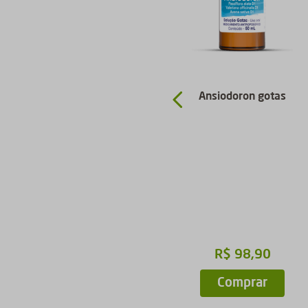
Erysidoron 1 gotas
Ansiodoron gotas
R$
112
,
90
R$
98
,
90
Comprar
Comprar