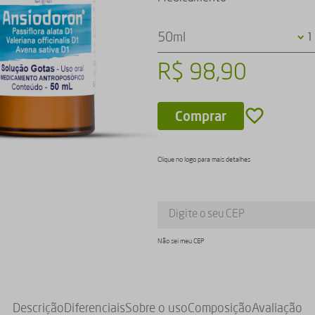
50ml
1
R$
98
,
90
Comprar
Clique no logo para mais detalhes
Não sei meu CEP
Descrição
Diferenciais
Sobre o uso
Composição
Avaliação