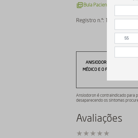
Bula Paciente
Bula Prof
Registro n.º: 1.0061.0095.
ANISIODORON É UM MEDICA
MÉDICO E O FARMACÊUTICO. L
D
Ansiodoron é contraindicado para p
desaparecendo os sintomas procure 
Avaliações