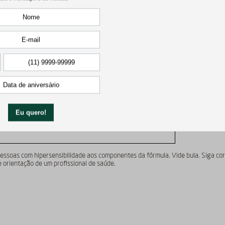
issional
MENTO. SEU USO PODE TRAZER RISCOS. PROCURE O
EIA A BULA. SE PERSISTIREM OS SINTOMAS, O MÉDICO
EVERÁ SER CONSULTADO.
essoas com hipersensibilidade aos componentes da fórmula. Vide bula. Siga co
orientação de um profissional de saúde.