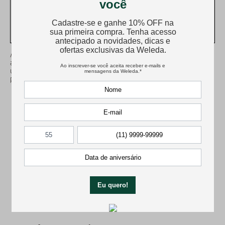
RISCOS. PROCURE O MÉDICO E O FARMACÊUTICO. LEIA A BULA.
SE PERSISTIREM OS SINTOMAS, O MÉDICO DEVERÁ SER
CONSULTADO.
Arnica Weleda é contraindicado para pessoas com hipersensibilidade
aos componentes da fórmula. Vide bula. Siga corretamente o modo de
usar, não desaparecendo os sintomas procure orientação de um
profissional de saúde.
Avaliações
Carregando…
Faça login para escrever uma avaliação.
Mais recentes
Todos
Carregando avaliações…