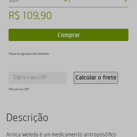
50ml
1
R$
109
,
90
Comprar
Clique no logo para mais detalhes
Calcular o frete
Não sei meu CEP
Descrição
Arnica Weleda é um medicamento antroposófico