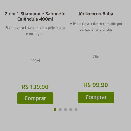
2 em 1 Shampoo e Sabonete
Kolikdoron Baby
Calêndula 400ml
Alivia o desconforto causado por
Banho gentil para deixar a pele macia
cólicas e flatulências
e protegida
20g
400ml
R$
99
,
90
R$
139
,
90
Comprar
Comprar