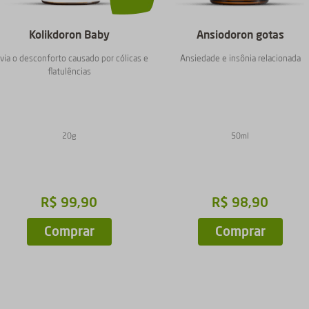
Kolikdoron Baby
Ansiodoron gotas
ivia o desconforto causado por cólicas e
Ansiedade e insônia relacionada
flatulências
20g
50ml
R$
99
,
90
R$
98
,
90
Comprar
Comprar