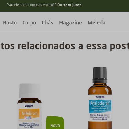
Frete grátis
R$ 299
para pedidos acima de
Rosto
Corpo
Chás
Magazine
Weleda
tos relacionados a essa po
NOVO