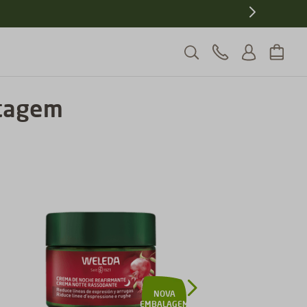
5% de desconto
Ganhe
pagando no PIX
stagem
NOVA
EMBALAGEM