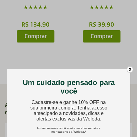
★
★
★
★
★
★
★
★
★
★
R$
134
,
90
R$
39
,
90
Comprar
Comprar
X
Assine nossa newsletter agora e receba 10%
de desconto no seu primeiro pedido!
Insira o endereço de e-mail