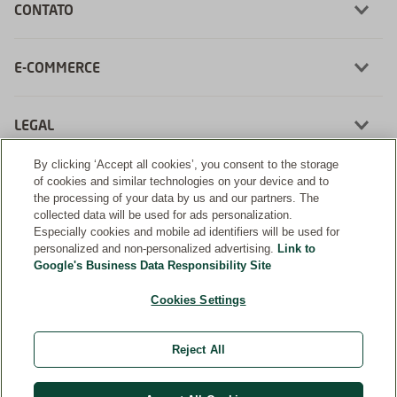
CONTATO
E-COMMERCE
LEGAL
By clicking ‘Accept all cookies’, you consent to the storage
of cookies and similar technologies on your device and to
the processing of your data by us and our partners. The
collected data will be used for ads personalization.
Desenvolvimento:
Especially cookies and mobile ad identifiers will be used for
personalized and non-personalized advertising.
Link to
Google's Business Data Responsibility Site
Cookies Settings
Farmácia Weleda | CNPJ: 56.992.217/0002-60 | Rua da Fraternidade, 148 - Santo
Amaro | São Paulo, SP - 04738-020
Reject All
Farmacêutica Responsável: Cristiane Sacuragui Quirino | CRF-SP: 25.355 | AFE:
0.87811.5 | CMVS: 355030801-477-003276-1-1
Weleda Internacional