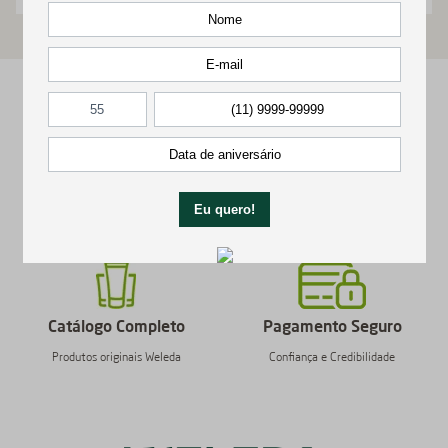
Entrega Garantida
Frete Grátis
Confira preços e prazos
Acima de R$ 299
Catálogo Completo
Pagamento Seguro
Produtos originais Weleda
Confiança e Credibilidade