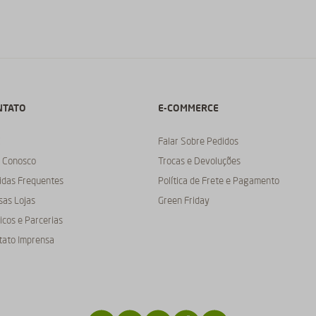
NTATO
E-COMMERCE
C
Falar Sobre Pedidos
e Conosco
Trocas e Devoluções
idas Frequentes
Política de Frete e Pagamento
sas Lojas
Green Friday
cos e Parcerias
tato Imprensa