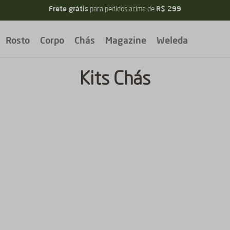
Frete grátis
R$ 299
para pedidos acima de
Rosto
Corpo
Chás
Magazine
Weleda
Kits Chás