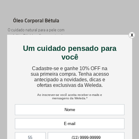
Óleo Corporal Bétula
O cuidado natural para a pele com
X
celulite. Rápido, eficaz e natural.
100ml
★
★
★
★
★
R$
205
,
90
Comprar