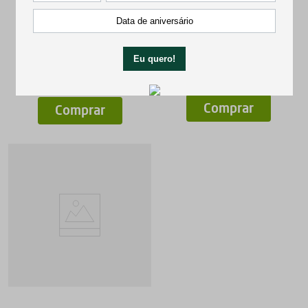
30ml
200ml
★
★
★
★
★
R$
68
,
90
R$
172
,
90
Comprar
Comprar