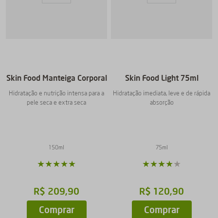
Skin Food Manteiga Corporal
Skin Food Light 75ml
Hidratação e nutrição intensa para a
Hidratação imediata, leve e de rápida
pele seca e extra seca
absorção
150ml
75ml
★
★
★
★
★
★
★
★
★
R$
209
,
90
R$
120
,
90
Comprar
Comprar