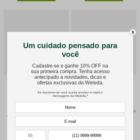
X
Hidratante Corporal
Skin Food Clássico 30ml
Calêndula
Hidratação versátil e nutrição intensa
Acalma e hidrata a pele delicada do
para a pele seca e ressecada
bebê