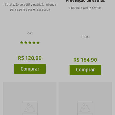
Prevenção de Estrias
Hidratação versátil e nutrição intensa
Previne e reduz estrias
para a pele seca e ressecada
75ml
150ml
★
★
★
★
★
R$
120
,
90
R$
164
,
90
Comprar
Comprar