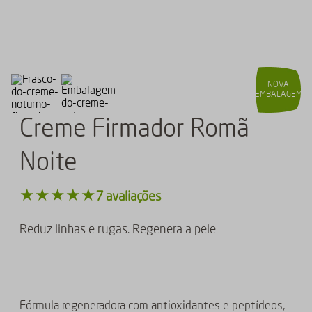
NOVA
EMBALAGEM
Creme Firmador Romã
Noite
★
★
★
★
★
7
avaliações
Reduz linhas e rugas. Regenera a pele
Fórmula regeneradora com antioxidantes e peptídeos,