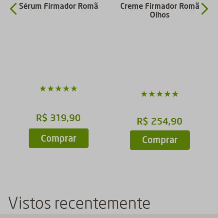
a
Sérum Firmador Romã
Creme Firmador Romã
Olhos
★
★
★
★
★
★
★
★
★
★
R$
319
,
90
R$
254
,
90
Comprar
Comprar
Vistos recentemente