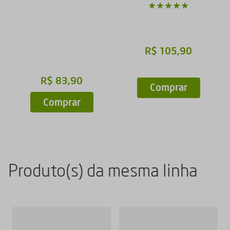
★
★
★
★
★
R$
105
,
90
R$
83
,
90
Comprar
Comprar
Produto(s) da mesma linha