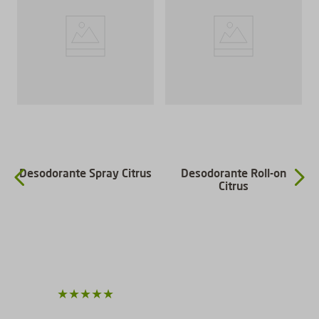
a
Desodorante Spray Citrus
Desodorante Roll-on
Citrus
★
★
★
★
★