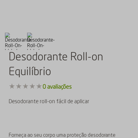
Desodorante Roll-on
Equilíbrio
★
★
★
★
★
0
avaliações
Desodorante roll-on fácil de aplicar
Forneça ao seu corpo uma proteção desodorante