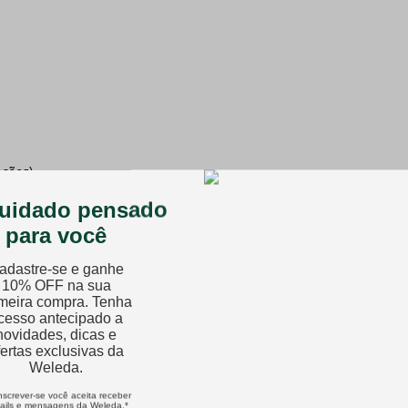
ações)
valiação.