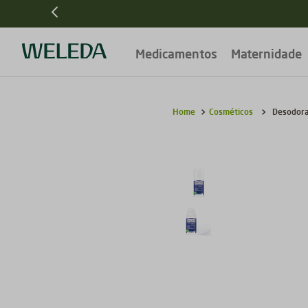
Frete grátis
R$ 299
para pedidos acima de
Medicamentos
Maternidade
Cosméticos
Desodora