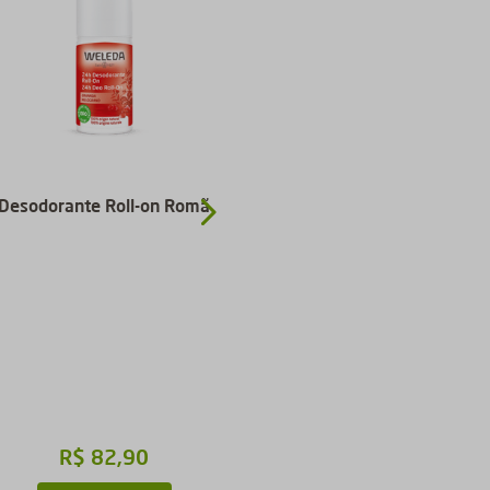
Desodorante Roll-on Romã
Desodorante Roll-on
De
Equilíbrio
R$
82
,
90
R$
82
,
90