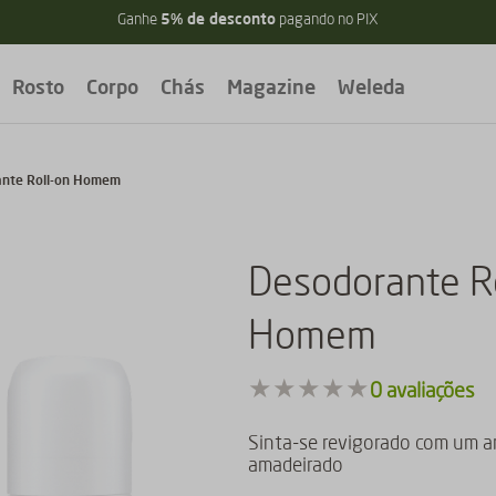
5% de desconto
Ganhe
pagando no PIX
Rosto
Corpo
Chás
Magazine
Weleda
nte Roll-on Homem
Desodorante R
Homem
★
★
★
★
★
0
avaliações
Sinta-se revigorado com um 
amadeirado