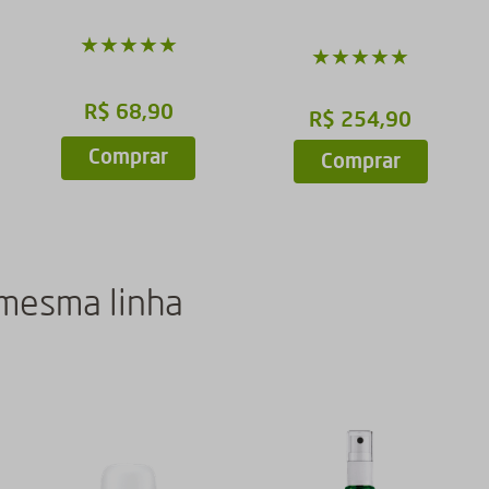
★
★
★
★
★
★
★
★
★
★
R$
68
,
90
R$
254
,
90
Comprar
Comprar
 mesma linha