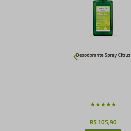
n
Desodorante Spray Rosa
Desodorante Spray Citrus
Mosqueta
★
★
★
★
★
★
★
★
★
★
R$
105
,
90
R$
105
,
90