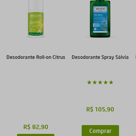
Desodorante Roll-on Citrus
Desodorante Spray Sálvia
★
★
★
★
★
R$
105
,
90
R$
82
,
90
Comprar