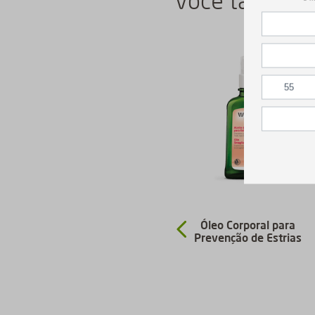
Você também 
Chá
Kit Cuidado Pessoal
Óleo Corporal para
Prevenção de Estrias