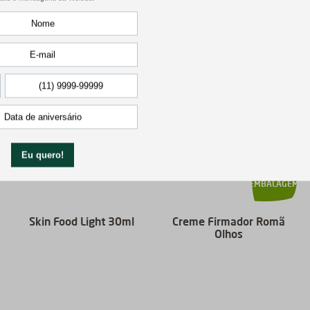
pode gostar
NOVA
EMBALAGEM
Skin Food Light 30ml
Creme Firmador Romã
Olhos