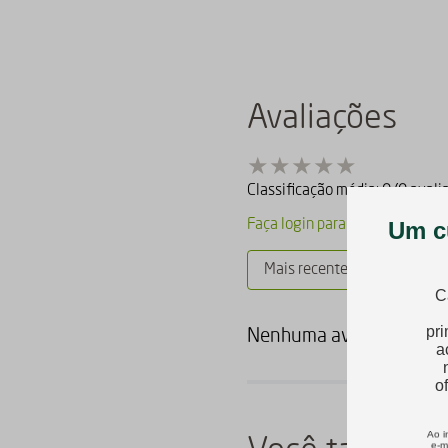
Avaliações
Classificação média: 0
(0 avali
Faça login para escrever uma a
Mais recentes
Todos
Nenhuma avaliação