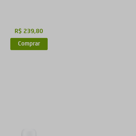
R$
239
,
80
R$
252
,
63
Comprar
Comprar