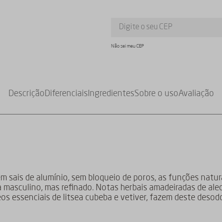
Não sei meu CEP
Descrição
Diferenciais
Ingredientes
Sobre o uso
Avaliação
m sais de alumínio, sem bloqueio de poros, as funções natur
a masculino, mas refinado. Notas herbais amadeiradas de al
eos essenciais de litsea cubeba e vetiver, fazem deste deso