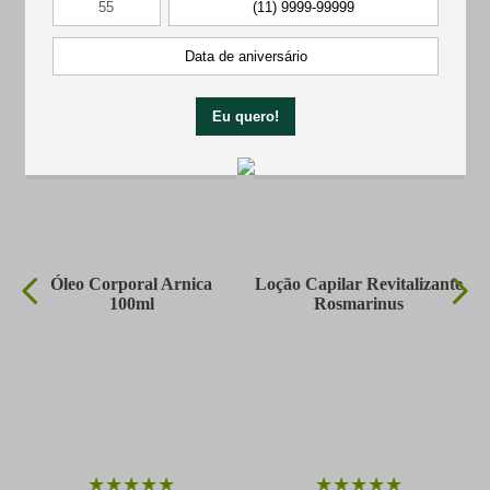
Óleo Corporal Arnica
Loção Capilar Revitalizante
100ml
Rosmarinus
★
★
★
★
★
★
★
★
★
★