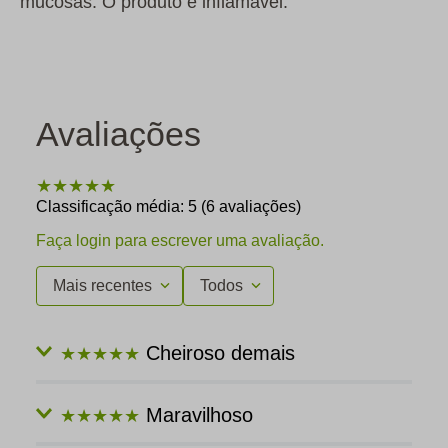
mucosas. O produto é inflamável.
Avaliações
★
★
★
★
★
Classificação média: 5
(6 avaliações)
Faça login para escrever uma avaliação.
Mais recentes
Todos
Cheiroso demais
★
★
★
★
★
Enviado
1 ano atrás
por
Maisa
Maravilhoso
★
★
★
★
★
É bem fresquinho e o cheirinho de limão é uma
delícia. Não segura igual aos antitranspirantes, mas
Enviado
1 ano atrás
por
Igor Machado