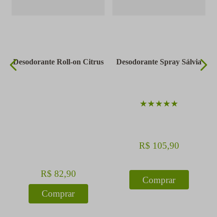
Desodorante Roll-on Citrus
Desodorante Spray Sálvia
★
★
★
★
★
R$
105
,
90
R$
82
,
90
Comprar
Comprar