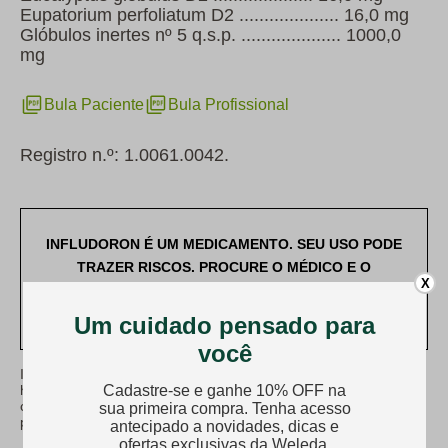
Eupatorium perfoliatum D2 .................... 16,0 mg
Glóbulos inertes nº 5 q.s.p. .................... 1000,0
mg
Bula Paciente
Bula Profissional
Registro n.º: 1.0061.0042.
INFLUDORON É UM MEDICAMENTO. SEU USO PODE
TRAZER RISCOS. PROCURE O MÉDICO E O
X
FARMACÊUTICO. LEIA A BULA. SE PERSISTIREM OS
SINTOMAS, O MÉDICO DEVERÁ SER CONSULTADO.
Infludoron é contraindicado para pessoas com
hipersensibilidade aos componentes da fórmula. Vide bula. Siga
corretamente o modo de usar, não desaparecendo os sintomas
procure orientação de um profissional de saúde.