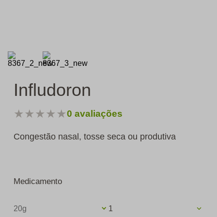
Infludoron
★
★
★
★
★
0
avaliações
Congestão nasal, tosse seca ou produtiva
Medicamento
20g
1