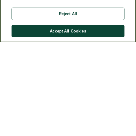
Clique no logotipo para mais detalhes
Reject All
Comprar
R$
264
,
80
Accept All Cookies
WELEDA
CONTATO
E-COMMERCE