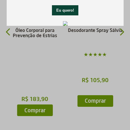
e
Óleo Corporal para
Desodorante Spray Sálvia
Prevenção de Estrias
★
★
★
★
★
R$
105
,
90
R$
183
,
90
Comprar
Comprar