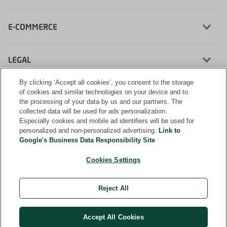
E-COMMERCE
LEGAL
By clicking ‘Accept all cookies’, you consent to the storage
of cookies and similar technologies on your device and to
the processing of your data by us and our partners. The
collected data will be used for ads personalization.
Desenvolvimento:
Especially cookies and mobile ad identifiers will be used for
personalized and non-personalized advertising.
Link to
Google's Business Data Responsibility Site
Cookies Settings
Farmácia Weleda | CNPJ: 56.992.217/0002-60 | Rua da Fraternidade, 148 - Santo
Amaro | São Paulo, SP - 04738-020
Reject All
Farmacêutica Responsável: Cristiane Sacuragui Quirino | CRF-SP: 25.355 | AFE:
0.87811.5 | CMVS: 355030801-477-003276-1-1
R$
193
,
70
Comprar
Weleda Internacional
R$
174
,
33
Accept All Cookies