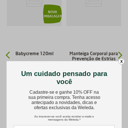
NOVA
EMBALAGEM
Babycreme 120ml
Manteiga Corporal para
Prevenção de Estrias
X
R$
83
,
90
R$
164
,
90