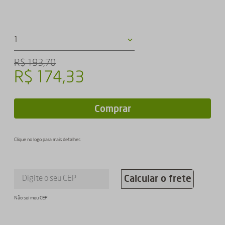
1
R$
193
,
70
R$
174
,
33
Comprar
Clique no logo para mais detalhes
Calcular o frete
Não sei meu CEP