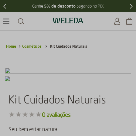
5% de desconto
Ganhe
pagando no PIX
Cosméticos
Kit Cuidados Naturais
Kit Cuidados Naturais
★
★
★
★
★
0
avaliações
Seu bem estar natural