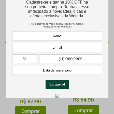
NOVO
Desodorante Roll-on
Creme Dental Refrescante
Citrus
R$
64
,
90
R$
82
,
90
Comprar
Comprar