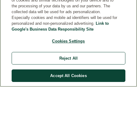
of cookies and similar technologies on your device and to
the processing of your data by us and our partners. The
collected data will be used for ads personalization.
Especially cookies and mobile ad identifiers will be used for
personalized and non-personalized advertising.
Link to
Clique no logotipo para mais detalhes
Google's Business Data Responsibility Site
Cookies Settings
Reject All
Comprar
R$
252
,
63
Accept All Cookies
WELEDA
CONTATO