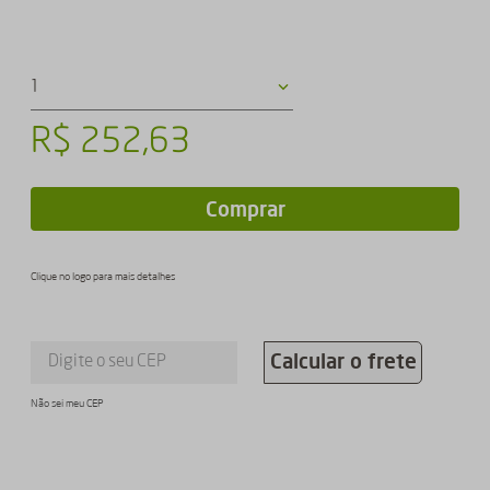
1
R$
252
,
63
Comprar
Clique no logo para mais detalhes
Calcular o frete
Não sei meu CEP