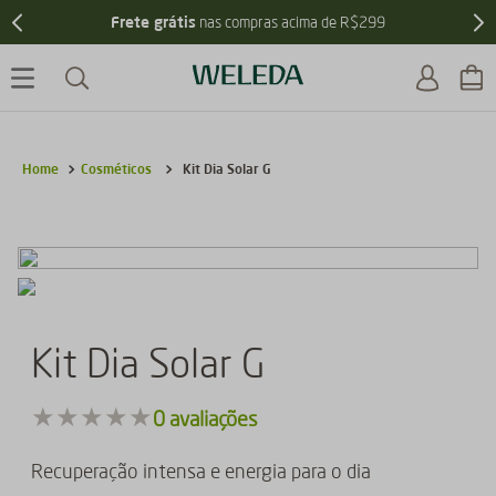
Frete grátis
nas compras acima de R$299
Cosméticos
Kit Dia Solar G
Kit Dia Solar G
★
★
★
★
★
0
avaliações
Recuperação intensa e energia para o dia