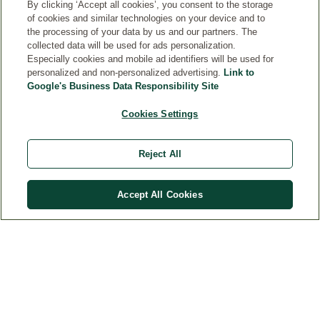
By clicking ‘Accept all cookies’, you consent to the storage
of cookies and similar technologies on your device and to
the processing of your data by us and our partners. The
collected data will be used for ads personalization.
Especially cookies and mobile ad identifiers will be used for
personalized and non-personalized advertising.
Link to
Clique no logotipo para mais detalhes
Google's Business Data Responsibility Site
Cookies Settings
Reject All
R$
201
,
70
Comprar
R$
181
,
53
Accept All Cookies
WELEDA
CONTATO