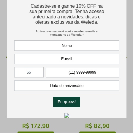
M
Hidratante Corporal
Desodorante Roll-on
Calêndula
Homem
R$
172
,
90
R$
82
,
90