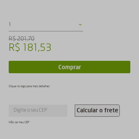
1
R$
201
,
70
R$
181
,
53
Comprar
Clique no logo para mais detalhes
Calcular o frete
Não sei meu CEP