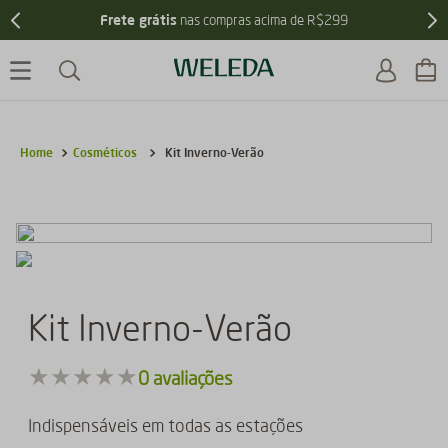
Frete grátis
nas compras acima de R$299
Cosméticos
Kit Inverno-Verão
Kit Inverno-Verão
★
★
★
★
★
0
avaliações
Indispensáveis em todas as estações