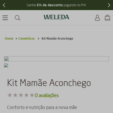
5% de desconto
Ganhe
pagando no PIX
Cosméticos
Kit Mamãe Aconchego
Kit Mamãe Aconchego
★
★
★
★
★
0
avaliações
Conforto e nutrição para a nova mãe