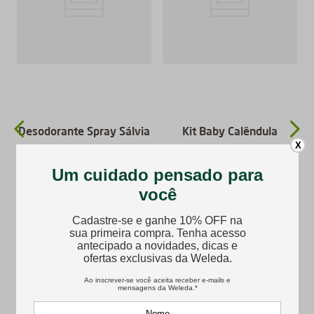
Desodorante Spray Sálvia
Kit Baby Calêndula
X
★
★
★
★
★
R$
105
,
90
R$
346
,
70
R$
312
,
03
Comprar
Comprar