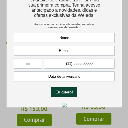
EMBALAGEM
Óleo Corporal Arnica
Babycreme 120ml
100ml
★
★
★
★
★
R$
83
,
90
R$
153
,
90
Comprar
Comprar