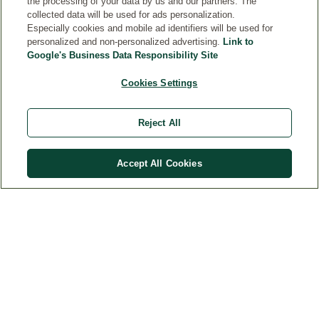
the processing of your data by us and our partners. The
collected data will be used for ads personalization.
Especially cookies and mobile ad identifiers will be used for
personalized and non-personalized advertising.
Link to
Clique no logotipo para mais detalhes
Google's Business Data Responsibility Site
Cookies Settings
Reject All
Indisponível
Accept All Cookies
WELEDA
CONTATO