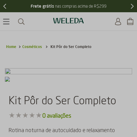
5% de desco
ompras acima de R$299
Ganhe
Cosméticos
Kit Pôr do Ser Completo
Kit Pôr do Ser Completo
★
★
★
★
★
0
avaliações
Rotina noturna de autocuidado e relaxamento