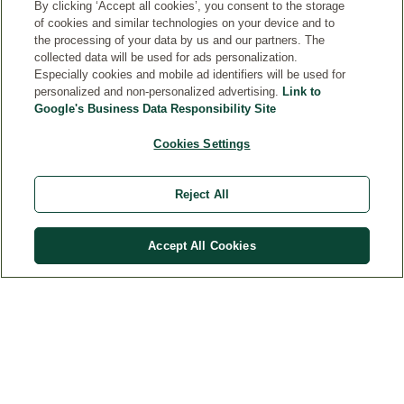
By clicking ‘Accept all cookies’, you consent to the storage
of cookies and similar technologies on your device and to
the processing of your data by us and our partners. The
collected data will be used for ads personalization.
Especially cookies and mobile ad identifiers will be used for
personalized and non-personalized advertising.
Link to
Clique no logotipo para mais detalhes
Google's Business Data Responsibility Site
Cookies Settings
Reject All
R$
347
,
70
Comprar
R$
312
,
93
Accept All Cookies
WELEDA
CONTATO