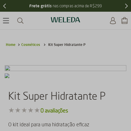
Frete grátis
nas compras acima de R$299
Cosméticos
Kit Super Hidratante P
Kit Super Hidratante P
★
★
★
★
★
0
avaliações
O kit ideal para uma hidratação eficaz