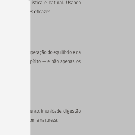
o de forma holística e natural. Usando
 com ingredientes eficazes.
liando na recuperação do equilíbrio e da
rpo, mente e espírito — e não apenas os
cas para relaxamento, imunidade, digestão
usa e conexão com a natureza.