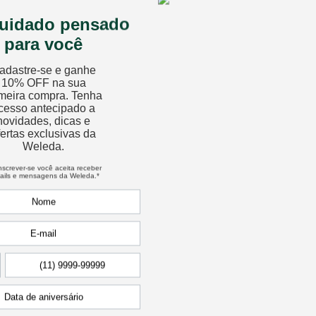
os para proporcionar cuidados com a pele e cuidado com o corp
fórmulas ajudam a manter o equilíbrio da pele, nutrindo e protegendo
posóficos
a atuam no estímulo das forças de autorregulação do organismo, auxi
da medicina antroposófica, eles tratam a pessoa como um todo — co
m-estar
envolvida para apoiar o bem-estar diário, com combinações específi
gredientes cultivados de forma ética, proporcionando momentos de pa