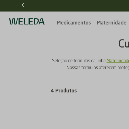
Frete grátis
R$ 299
para pedidos acima de
Medicamentos
Maternidade
Cu
Seleção de fórmulas da linha
Maternidad
Nossas fórmulas oferecem proteçã
4
Produtos