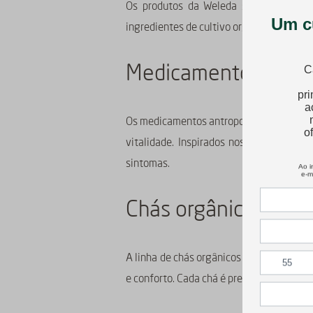
Os produtos da Weleda são desenvolvid
ingredientes de cultivo orgânico, nossas 
Medicamentos antro
Os medicamentos antroposóficos da Weled
vitalidade. Inspirados nos princípios 
sintomas.
Chás orgânicos e be
A linha de chás orgânicos Weleda foi des
e conforto. Cada chá é preparado com in