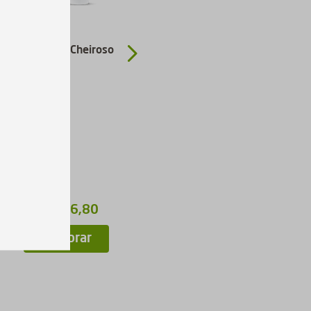
Kit Banho Cheiroso
Kit Rotina Esportiva
Completo
R$
562
,
60
R$
246
,
80
R$
450
,
08
Comprar
Comprar