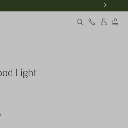
5% de desconto
Ganhe
pagando no PIX
ood Light
a