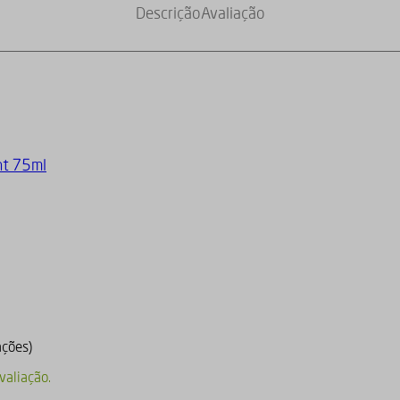
Descrição
Avaliação
ht 75ml
ações)
valiação.