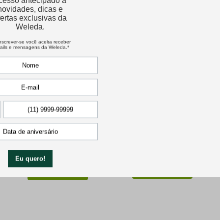
Fitocondicionador
Kit Super Hidratante G
Hidratante Aloe Vera
★
★
★
★
★
R$
451
,
70
R$
383
,
95
R$
87
,
90
Comprar
Comprar