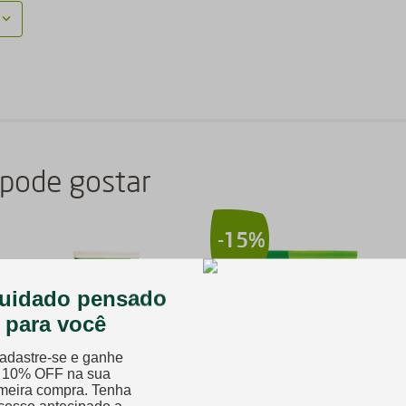
pode gostar
-
15%