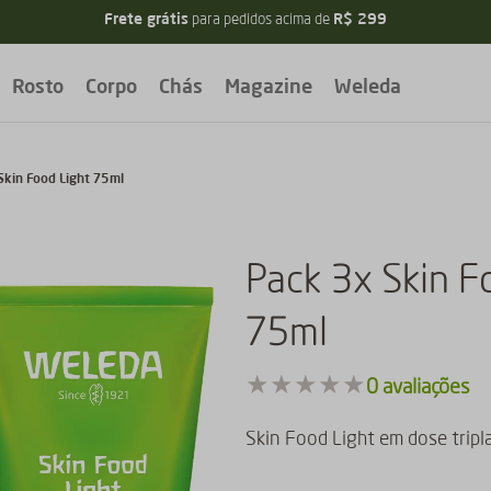
Frete grátis
R$ 299
para pedidos acima de
Rosto
Corpo
Chás
Magazine
Weleda
Skin Food Light 75ml
Pack 3x Skin F
75ml
★
★
★
★
★
0
avaliações
Skin Food Light em dose tripl