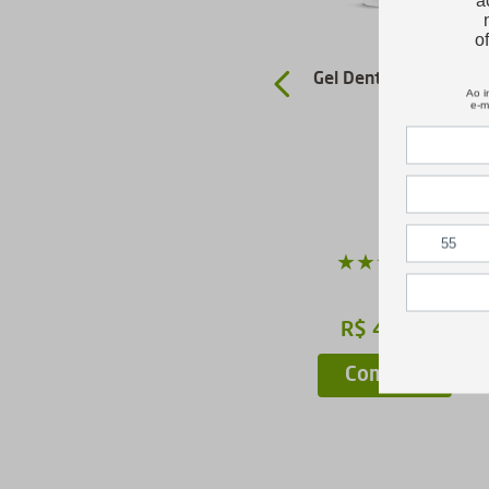
Kit Romã Rosto Completo
Gel Dental Infantil
★
★
★
★
★
R$
46
,
90
Indisponível
Comprar