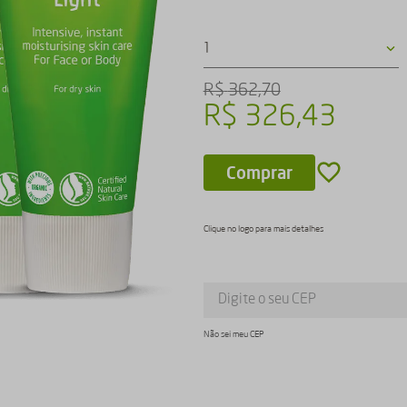
1
R$
362
,
70
R$
326
,
43
Comprar
Clique no logo para mais detalhes
Não sei meu CEP