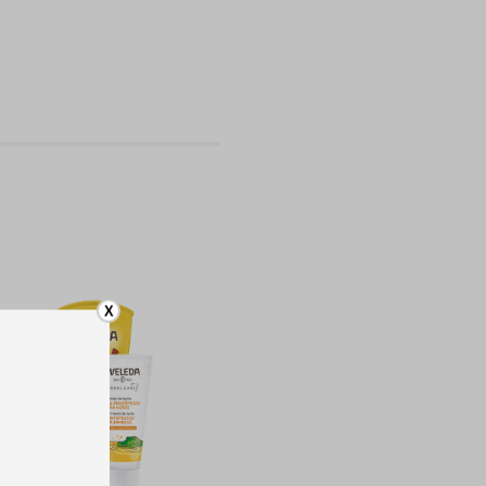
-
20%
X