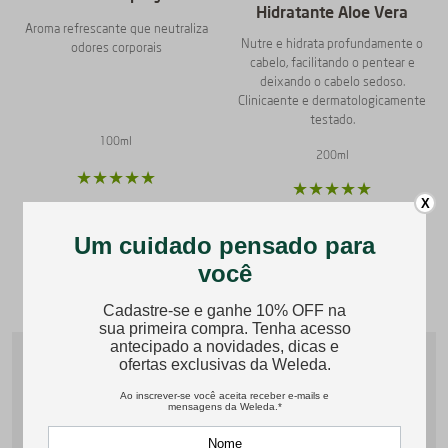
Hidratante Aloe Vera
Aroma refrescante que neutraliza
Nutre e hidrata profundamente o
odores corporais
cabelo, facilitando o pentear e
deixando o cabelo sedoso.
Clinicaente e dermatologicamente
testado.
100ml
200ml
★
★
★
★
★
★
★
★
★
★
X
R$
105
,
90
R$
87
,
90
Comprar
Comprar