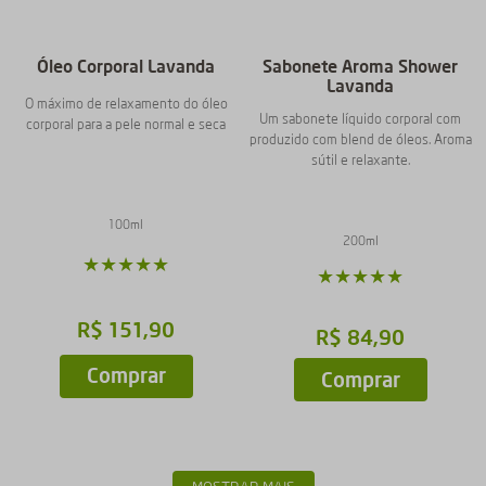
Óleo Corporal Lavanda
Sabonete Aroma Shower
Lavanda
O máximo de relaxamento do óleo
Um sabonete líquido corporal com
corporal para a pele normal e seca
produzido com blend de óleos. Aroma
sútil e relaxante.
100ml
200ml
★
★
★
★
★
★
★
★
★
★
R$
151
,
90
R$
84
,
90
Comprar
Comprar