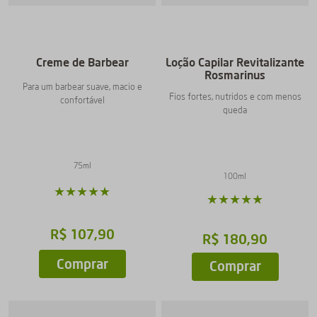
Creme de Barbear
Loção Capilar Revitalizante
Rosmarinus
Para um barbear suave, macio e
Fios fortes, nutridos e com menos
confortável
queda
75ml
100ml
★
★
★
★
★
★
★
★
★
★
R$
107
,
90
R$
180
,
90
Comprar
Comprar