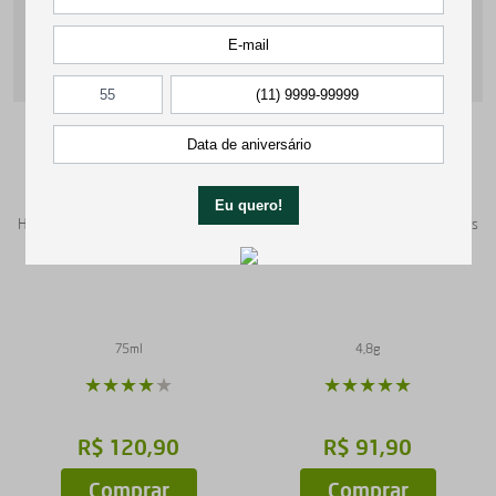
Skin Food Light 75ml
Everon Protetor Labial
Hidratação imediata, leve e de rápida
Proteção natural nutritiva para lábios
absorção
secos e delicados
75ml
4,8g
★
★
★
★
★
★
★
★
★
R$
120
,
90
R$
91
,
90
Comprar
Comprar