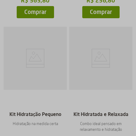
R$
363
,
80
R$
236
,
80
Comprar
Comprar
Kit Hidratação Pequeno
Kit Hidratada e Relaxada
Hidratação na medida certa
Combo ideal pensado em
relaxamento e hidratação