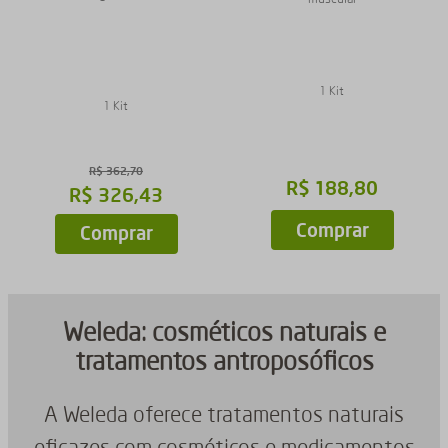
1 Kit
1 Kit
R$
362
,
70
R$
188
,
80
R$
326
,
43
Comprar
Comprar
Weleda: cosméticos naturais e
tratamentos antroposóficos
A Weleda oferece tratamentos naturais