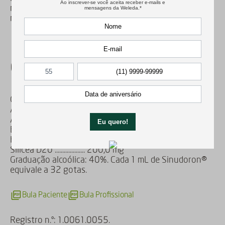
recomenda-se o uso deste medicamento por pelo
menos 15 dias.
Composição
Cada 1mL de solução oral de Sinudoron contém:
Argentum nitricum D20 .................... 200,0 mg
Atropa belladonna D6 .................... 200,0 mg
Berberis vulgaris, cortex D2 .................... 200,0 mg
Hydrastis canadensis D4 .................... 200,0 mg
Silicea D20 .................... 200,0 mg
Graduação alcoólica: 40%. Cada 1 mL de Sinudoron®
equivale a 32 gotas.
Bula Paciente
Bula Profissional
Registro n.º: 1.0061.0055.