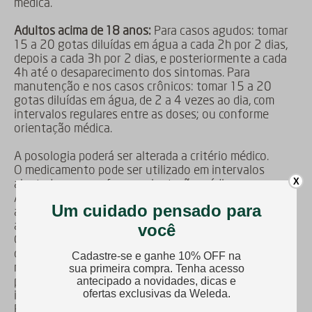
médica.
Adultos acima de 18 anos:
Para casos agudos: tomar
15 a 20 gotas diluídas em água a cada 2h por 2 dias,
depois a cada 3h por 2 dias, e posteriormente a cada
4h até o desaparecimento dos sintomas. Para
manutenção e nos casos crônicos: tomar 15 a 20
gotas diluídas em água, de 2 a 4 vezes ao dia, com
intervalos regulares entre as doses; ou conforme
orientação médica.
A posologia poderá ser alterada a critério médico.
O medicamento pode ser utilizado em intervalos
X
ajustados, ou conforme orientação médica.
A administração noturna não é obrigatória. É indicada
a diluição da dose, conforme posologia, em
aproximadamente 50 mL de água.
Quando a dose é administrada em água, o álcool se
dilui, sendo mais bem tolerado. Evite gotejar o
medicamento diretamente na boca sob a língua, pois a
presença de álcool pode produzir ardência em
indivíduos sensíveis.
Para obtenção de resposta terapêutica satisfatória,