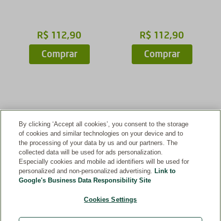
R$
112
,
90
R$
112
,
90
Comprar
Comprar
Vistos recentemente
By clicking ‘Accept all cookies’, you consent to the storage
of cookies and similar technologies on your device and to
the processing of your data by us and our partners. The
collected data will be used for ads personalization.
Assine nossa newsletter agora e receba 10%
Especially cookies and mobile ad identifiers will be used for
personalized and non-personalized advertising.
Link to
de desconto no seu primeiro pedido!
Google's Business Data Responsibility Site
Cookies Settings
Insira o endereço de e-mail