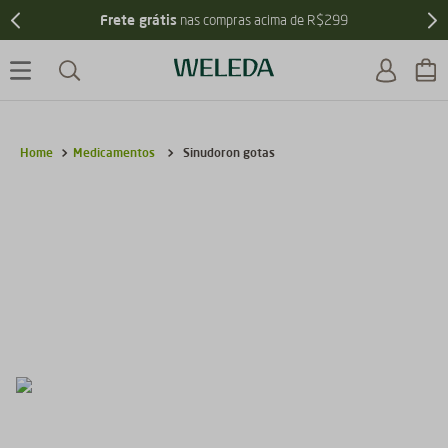
5% de desconto
Ganhe
pagando no PIX
Medicamentos
Sinudoron gotas