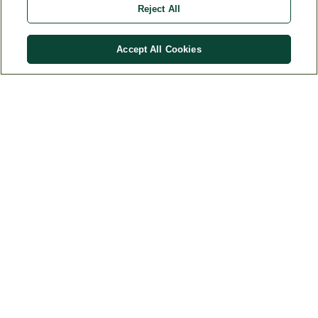
Reject All
Comprar
R$
112
,
90
Accept All Cookies
Entrega Garantida
Frete Grátis
Confira preços e prazos
Acima de R$ 299
Catálogo Completo
Pagamento Seguro
Produtos originais Weleda
Confiança e Credibilidade