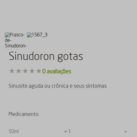
Sinudoron gotas
★
★
★
★
★
0
avaliações
Sinusite aguda ou crônica e seus sintomas
Medicamento
50ml
1