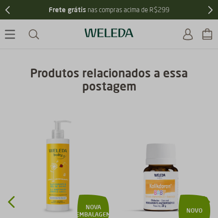
Frete grátis
nas compras acima de R$299
Produtos relacionados a essa
postagem
NOVA
NOVO
EMBALAGEM