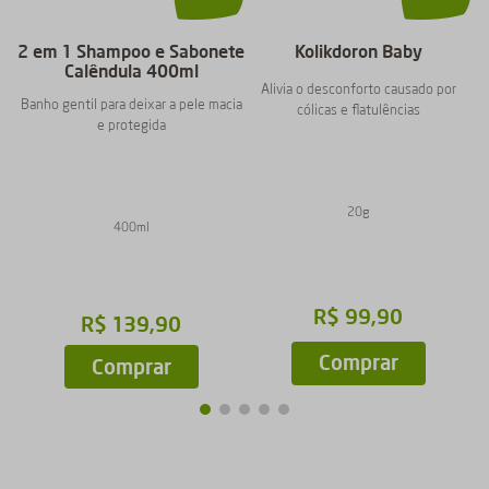
2 em 1 Shampoo e Sabonete
Kolikdoron Baby
Calêndula 400ml
Alivia o desconforto causado por
Banho gentil para deixar a pele macia
cólicas e flatulências
e protegida
20g
400ml
R$
99
,
90
R$
139
,
90
Comprar
Comprar