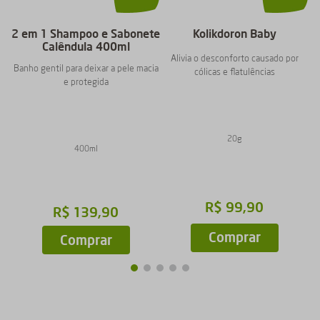
2 em 1 Shampoo e Sabonete
Kolikdoron Baby
Calêndula 400ml
Alivia o desconforto causado por
Banho gentil para deixar a pele macia
cólicas e flatulências
e protegida
20g
400ml
R$
99
,
90
R$
139
,
90
Comprar
Comprar