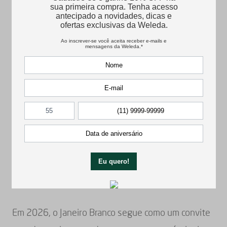
Além dos tratamentos naturais, o exercício físico é
um grande aliado na saúde mental. Responsáveis
por liberar hormônios como dopamina e serotonina
(que proporcionam maior sensação de bem-estar e
benefícios duradouros), atividades como
caminhadas, yoga ou meditação incorporada à
rotina podem ser um passo simples, mas
transformador.
Cuidar da Mente É Cuidar da
Vida
Em 2026, o Janeiro Branco segue como um convite