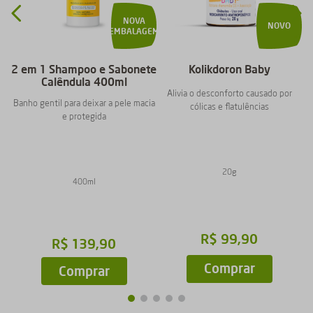
NOVA
NOVO
EMBALAGEM
2 em 1 Shampoo e Sabonete
Kolikdoron Baby
Calêndula 400ml
Alivia o desconforto causado por
Banho gentil para deixar a pele macia
cólicas e flatulências
e protegida
20g
400ml
R$
99
,
90
R$
139
,
90
Comprar
Comprar