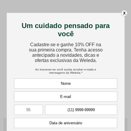
X
Fitoshampoo Fortificante
Erysidoron 1 glóbulos
Rosmarinus
Modulação da febre e Inflamações
Previne a queda e estimula o
agudas, geralmente febris
fortalecimento capilar Mantém o
cabelo forte e volumoso.
20g
250ml
★
★
★
★
★
R$
112
,
90
R$
83
,
90
Comprar
Comprar