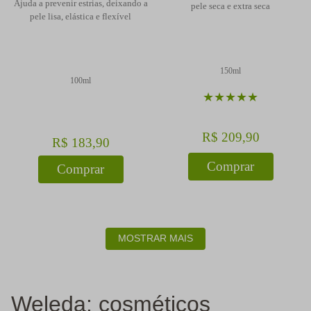
Ajuda a prevenir estrias, deixando a
pele seca e extra seca
pele lisa, elástica e flexível
150ml
100ml
★
★
★
★
★
R$
209
,
90
R$
183
,
90
Comprar
Comprar
MOSTRAR MAIS
Weleda: cosméticos