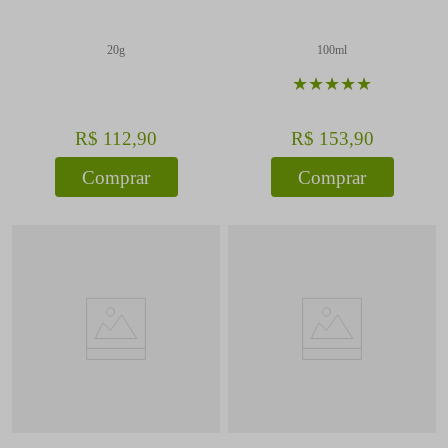
20g
100ml
★
★
★
★
★
R$
112
,
90
R$
153
,
90
Comprar
Comprar