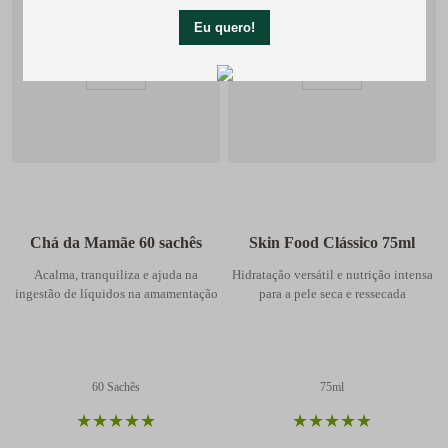
Chá da Mamãe 60 sachês
Skin Food Clássico 75ml
Acalma, tranquiliza e ajuda na
Hidratação versátil e nutrição intensa
ingestão de líquidos na amamentação
para a pele seca e ressecada
60 Sachês
75ml
★
★
★
★
★
★
★
★
★
★