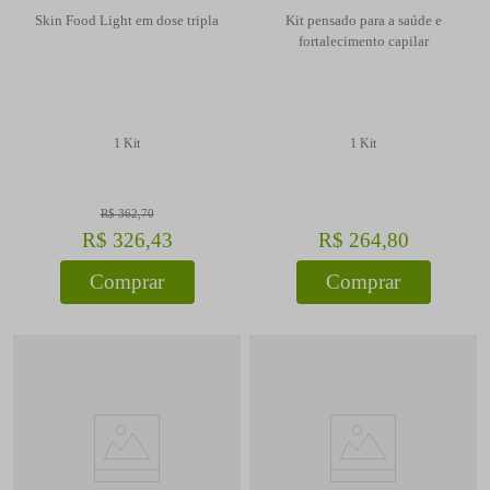
Skin Food Light em dose tripla
Kit pensado para a saúde e
fortalecimento capilar
1 Kit
1 Kit
R$
362
,
70
R$
326
,
43
R$
264
,
80
Comprar
Comprar