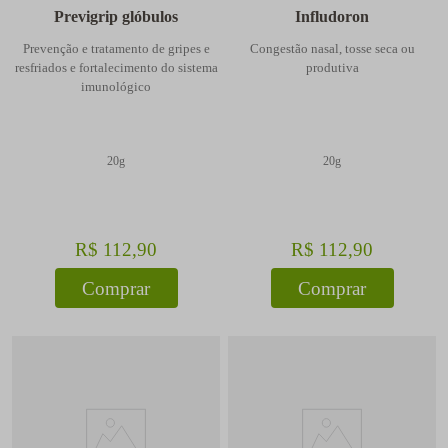
Previgrip glóbulos
Infludoron
Prevenção e tratamento de gripes e
Congestão nasal, tosse seca ou
resfriados e fortalecimento do sistema
produtiva
imunológico
20g
20g
R$
112
,
90
R$
112
,
90
Comprar
Comprar