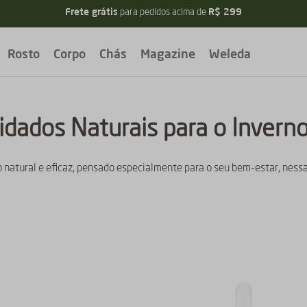
Frete grátis
R$ 299
para pedidos acima de
Rosto
Corpo
Chás
Magazine
Weleda
idados Naturais para o Invern
 natural e eficaz, pensado especialmente para o seu bem-estar, nessa