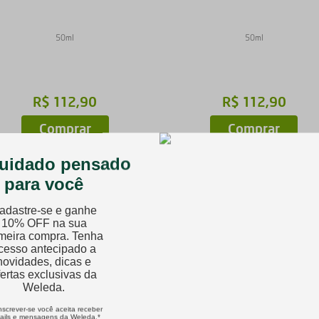
50ml
50ml
R$
112
,
90
R$
112
,
90
Comprar
Comprar