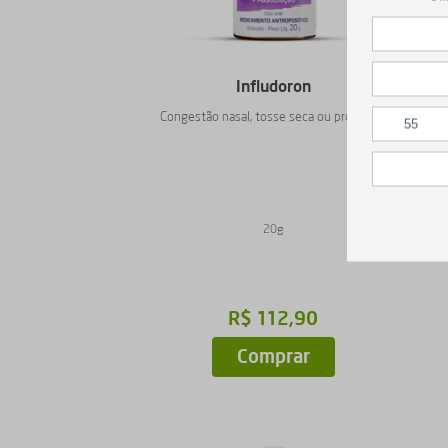
Infludoron
Congestão nasal, tosse seca ou produtiva
20g
R$
112
,
90
Comprar