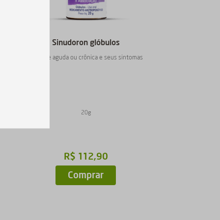
Sinudoron glóbulos
tomas
Sinusite aguda ou crônica e seus sintomas
20g
R$
112
,
90
Comprar