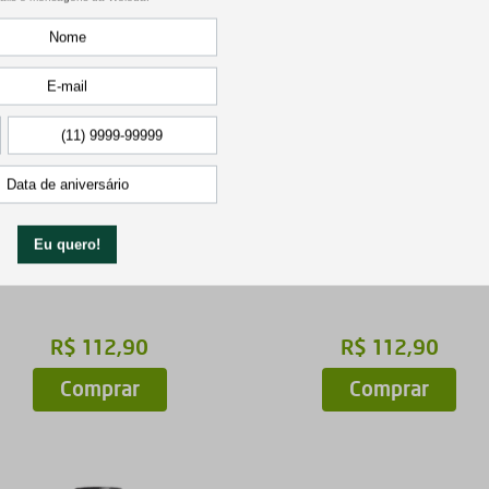
Pyrit Zinnober
Sinudoron gotas
Amidalite, laringite e traqueíte
Sinusite aguda ou crônica e seus sin
80 Comprimidos
50ml
R$
112
,
90
R$
112
,
90
Comprar
Comprar