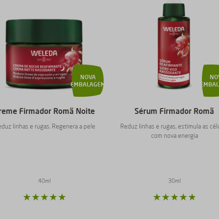
NOVA
NO
EMBALAGEM
EMBA
reme Firmador Romã Noite
Sérum Firmador Romã
duz linhas e rugas. Regenera a pele
Reduz linhas e rugas, estimula as cél
com nova energia
40ml
30ml
★
★
★
★
★
★
★
★
★
★