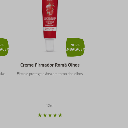
VA
NOVA
LAGEM
EMBALAGEM
Creme Firmador Romã Olhos
ulas
Firma e protege a área em torno dos olhos
12ml
★
★
★
★
★