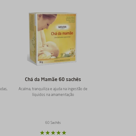
Chá da Mamãe 60 sachês
udas,
Acalma, tranquiliza e ajuda na ingestão de
líquidos na amamentação
60 Sachês
★
★
★
★
★