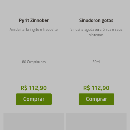
Pyrit Zinnober
Sinudoron gotas
Amidalite, laringite e traqueíte
Sinusite aguda ou crônica e seus
sintomas
80 Comprimidos
50ml
R$
112
,
90
R$
112
,
90
Comprar
Comprar