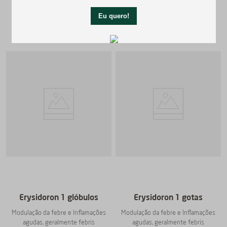
R$
112
,
90
R$
112
,
90
Comprar
Comprar
Erysidoron 1 glóbulos
Erysidoron 1 gotas
Modulação da febre e Inflamações
Modulação da febre e Inflamações
agudas, geralmente febris
agudas, geralmente febris